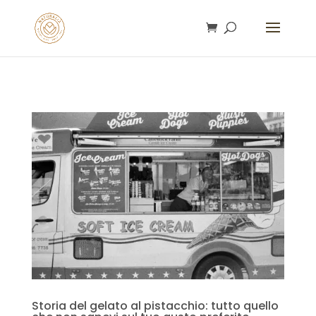
gtag('config', 'AW-16753292932');
Storia del gelato al pistacchio: tutto quello