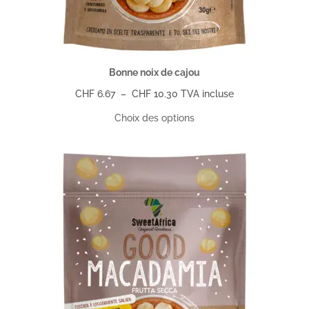
Bonne noix de cajou
Plage
CHF
6.67
–
CHF
10.30
TVA incluse
de
Choix des options
prix :
CHF 6.67
à
CHF 10.30