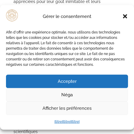
appréciées pour leur goût inimitable et leurs
innombrables bienfaits pour la santé. Mais saviez-
vous que les noix ont...
Gérer le consentement
Afin d'offrir une expérience optimale, nous utilisons des technologies
telles que les cookies pour stocker et/ou accéder aux informations
relatives à l'appareil. Le fait de consentir à ces technologies nous
permettra de traiter des données telles que le comportement de
navigation ou les identifiants uniques sur ce site. Le fait de ne pas
consentir ou de retirer son consentement peut avoir des conséquences
négatives sur certaines caractéristiques et fonctions.
Accepter
Néga
Afficher les préférences
Cacahuètes : un trésor caché de
nutriments et de bienfaits
{titre}
{titre}
{titre}
par
l'administration
|
7 décembre 2024
|
Curiosités
scientifiques