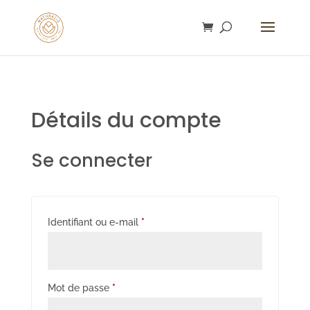
gtag('config', 'AW-16753292932');
Détails du compte
Se connecter
Obligatoire
Identifiant ou e-mail
*
Obligatoire
Mot de passe
*