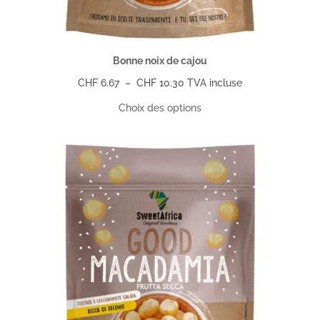
Bonne noix de cajou
Plage
CHF
6.67
–
CHF
10.30
TVA incluse
de
Choix des options
prix :
CHF 6.67
à
CHF 10.30