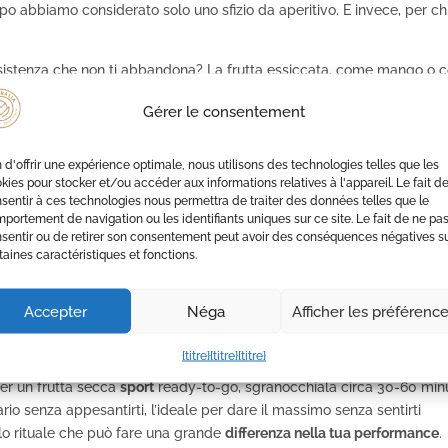
mpo abbiamo considerato solo uno sfizio da aperitivo. E invece, per ch
sistenza che non ti abbandona? La frutta essiccata, come mango o 
ssorbiti e spingerti subito. I pistacchi, le mandorle, le noci (la frutta
Gérer le consentement
e una miniera di
micronutrienti
che sono il vero oro per il
corpo di u
ntiene il motore pulito e performante. È un’
alimentazione sportiva
ch
n d'offrir une expérience optimale, nous utilisons des technologies telles que les
kies pour stocker et/ou accéder aux informations relatives à l'appareil. Le fait d
e in campo per lo sport
sentir à ces technologies nous permettra de traiter des données telles que le
portement de navigation ou les identifiants uniques sur ce site. Le fait de ne pa
 a rendere questi tesori così preziosi. Dopo lo sforzo, il corpo è un
sentir ou de retirer son consentement peut avoir des conséquences négatives s
taines caractéristiques et fonctions.
are le
fibre muscolari
e di “spazzini” per eliminare le scorie prodotte
i entra in gioco la frutta secca con i suoi minerali –
potassio, magnes
are e il
riequilibrio elettrolitico
, e le
vitamine antiossidanti
che
Accepter
Néga
Afficher les préférenc
i architetti del tuo recupero.
{titre}
{titre}
{titre}
 con una manciata nel tuo porridge o yogurt: avrai un
rilascio energetico
er un frutta secca
sport
ready-to-go, sgranocchiala circa 30-60 minu
rio senza appesantirti, l’ideale per dare il massimo senza sentirti
olo rituale che può fare una grande
differenza nella tua performance
.