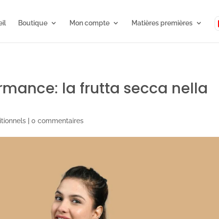
il
Boutique
Mon compte
Matières premières
mance: la frutta secca nella
itionnels
|
0 commentaires