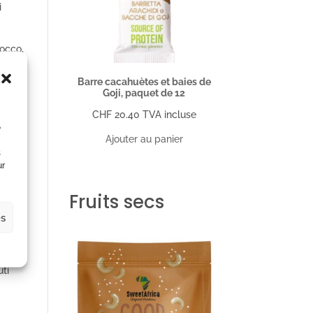
i
cocco,
 secca
n
Barre cacahuètes et baies de
Goji, paquet de 12
e
CHF
20.40
TVA incluse
e
Ajouter au panier
s
ur
Fruits secs
io,
es
ti