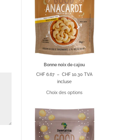
Bonne noix de cajou
Plage
CHF
6.67
–
CHF
10.30
TVA
de
incluse
prix :
Choix des options
CHF 6.67
à
CHF 10.30