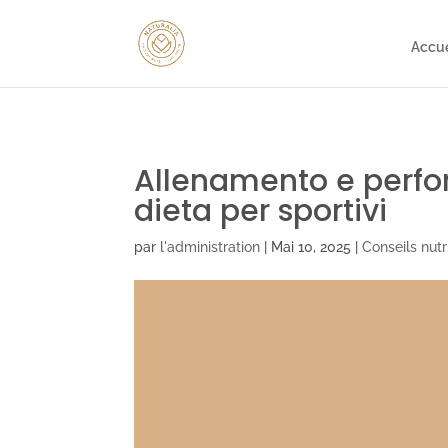
gtag('config', 'AW-16753292932');
Accue
Allenamento e perfor
dieta per sportivi
par
l'administration
|
Mai 10, 2025
|
Conseils nutr