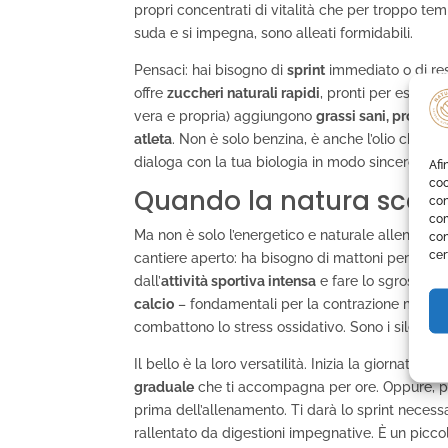
propri concentrati di vitalità che per troppo te
suda e si impegna, sono alleati formidabili.
Pensaci: hai bisogno di
sprint
immediato o di re
offre
zuccheri naturali rapidi
, pronti per essere a
vera e propria) aggiungono
grassi sani, proteine
atleta
. Non è solo benzina, è anche l’olio che ma
dialoga con la tua biologia in modo sincero.
Afi
coo
Quando la natura scend
con
com
Ma non è solo l’energetico e naturale allenamento
con
cer
cantiere aperto: ha bisogno di mattoni per ripar
dall’
attività sportiva intensa
e fare lo sgrosso. Qu
calcio
– fondamentali per la contrazione muscol
combattono lo stress ossidativo. Sono i silenzios
Il bello è la loro versatilità. Inizia la giornata
graduale
che ti accompagna per ore. Oppure, p
prima dell’allenamento. Ti darà lo sprint necessa
rallentato da digestioni impegnative. È un picc