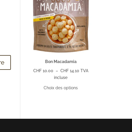
Bon Macadamia
Plage
CHF
10.00
–
CHF
14.10
TVA
de
incluse
prix :
Choix des options
CHF 10.00
à
CHF 14.10