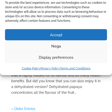
To provide the best experiences, we use technologies such as cookies to
store and/or access device information. Consenting to these
technologies will allow us to process data such as browsing behaviour or
unique IDs on this site. Not consenting or withdrawing consent may
adversely affect certain features and functions.
Accept
Nega
Papaya milkshake recipe with coconut milk
Display preferences
by
admin
|
Dec 18, 2024
|
Recipes
Cookie Policy
Privacy Policy
Terms and Conditions
Papaya, with its sweet, juicy flesh, is a tropical fruit
that is highly valued for its flavour and its many health
benefits. But did you know that you can also enjoy it in
a dehydrated version? Dehydrated papaya
concentrates all the flavour of the fruit...
« Older Entries