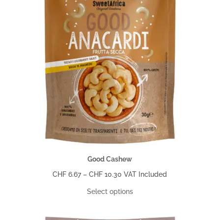
Good Cashew
Price
CHF
6.67
–
CHF
10.30
VAT Included
range:
Select options
CHF 6.67
through
CHF 10.30