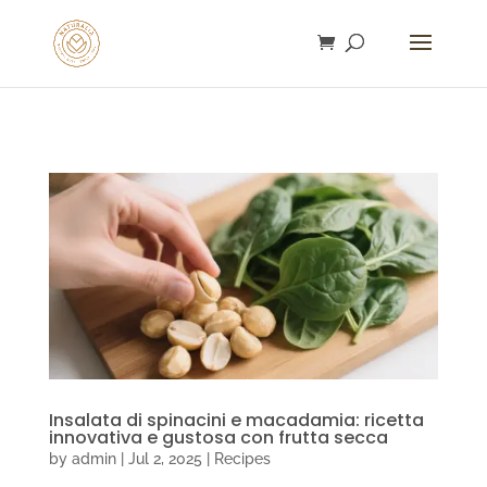
gtag('config', 'AW-16753292932');
Insalata di spinacini e macadamia: ricetta
innovativa e gustosa con frutta secca
by
admin
|
Jul 2, 2025
|
Recipes