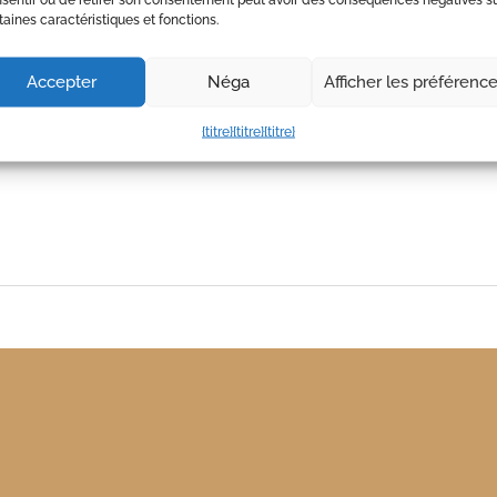
taines caractéristiques et fonctions.
n d'une tension artérielle normale
 la fatigue et l'épuisement.
Accepter
Néga
Afficher les préférenc
{titre}
{titre}
{titre}