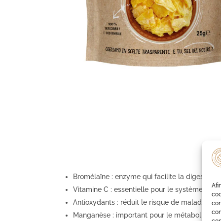
Bromélaïne : enzyme qui facilite la digestion e
Afi
Vitamine C : essentielle pour le système immu
coo
Antioxydants : réduit le risque de maladies c
con
com
Manganèse : important pour le métabolisme e
con