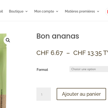
il
Boutique
Mon compte
Matières premières
Bon ananas
P
CHF
6.67
–
CHF
13.35
T
d
pr
C
Format
à
CH
quantité
Ajouter au panier
de
Good
Ananas