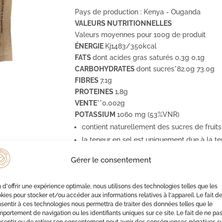
Pays de production : Kenya - Ouganda
VALEURS NUTRITIONNELLES
Valeurs moyennes pour 100g de produit
ÉNERGIE
Kj1483/350kcal
FATS
dont acides gras saturés 0,3g 0,1g
CARBOHYDRATES
dont sucres*82.0g 73.0g
FIBRES
7,1g
PROTEINES
1,8g
VENTE
**0,002g
POTASSIUM
1060 mg (53%VNR)
contient naturellement des sucres de fruits
la teneur en sel est uniquement due à la t
Gérer le consentement
t réduit l'inflammation.
n d'offrir une expérience optimale, nous utilisons des technologies telles que les
nitaire et la peau
kies pour stocker et/ou accéder aux informations relatives à l'appareil. Le fait d
hroniques
sentir à ces technologies nous permettra de traiter des données telles que le
portement de navigation ou les identifiants uniques sur ce site. Le fait de ne pa
t la santé des os
sentir ou de retirer son consentement peut avoir des conséquences négatives s