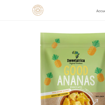
gtag('config', 'AW-16753292932');
Accue