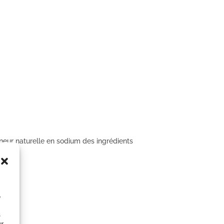
eneur naturelle en sodium des ingrédients
e
s
ur