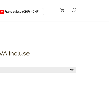
Franc suisse (CHF) - CHF
lage
VA incluse
e
ix :
HF 6.67
F 13.35