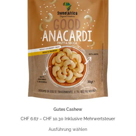
Gutes Cashew
Preisspanne:
CHF
6.67
–
CHF
10.30
Inklusive Mehrwertsteuer
CHF 6.67
Ausführung wählen
bis