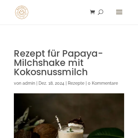
gtag('config', 'AW-16753292932');
Rezept für Papaya-
Milchshake mit
Kokosnussmilch
von
admin
|
Dez. 18, 2024
|
Rezepte
|
0 Kommentare