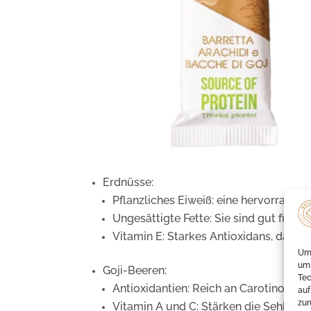
Erdnüsse:
Pflanzliches Eiweiß: eine hervorrage
Ungesättigte Fette: Sie sind gut für d
Vitamin E: Starkes Antioxidans, das di
Um 
um 
Goji-Beeren:
Tec
Antioxidantien: Reich an Carotinoide
auf
zur
Vitamin A und C: Stärken die Sehkraf