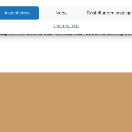
und tragen zur Regulierung des Blutzuckerspiegels bei.
Akzeptieren
Nega
Einstellungen anzeig
{Titel}
{Titel}
{Titel}
paste, Aprikosenpaste (Glukosesirup, Zucker, Zitronensäure), Dattels
ürbisprotein 1%, Erbsenprotein 3%, Reisprotein 3%, Sonnenblumenprotei