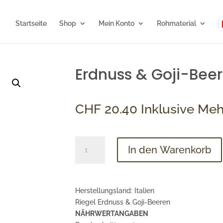
Startseite
Shop
Mein Konto
Rohmaterial
Erdnuss & Goji-Beer
CHF
20.40
Inklusive Me
Barretta
In den Warenkorb
Arachidi
&
Bacche
di
Herstellungsland: Italien
Goji,
Riegel Erdnuss & Goji-Beeren
Confezione
NÄHRWERTANGABEN
di