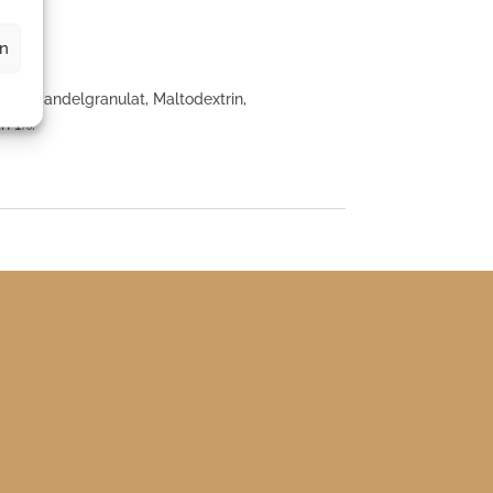
en
irup, Mandelgranulat, Maltodextrin,
n 1%.