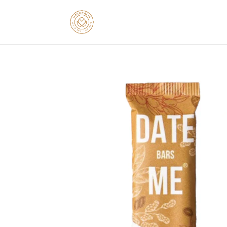
gtag('config', 'AW-16753292932');