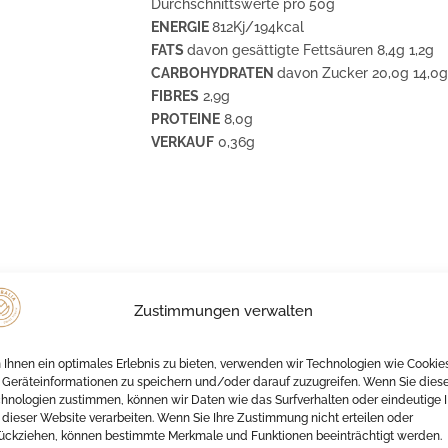
Durchschnittswerte pro 50g
12
ENERGIE
812Kj/194kcal
pezzi
FATS
davon gesättigte Fettsäuren 8,4g 1,2g
Menge
CARBOHYDRATEN
davon Zucker 20,0g 14,0g
FIBRES
2,9g
PROTEINE
8,0g
VERKAUF
0,36g
nde Quelle für den Aufbau und Erhalt von Muskelmasse.
Zustimmungen verwalten
as Herz und tragen zu einem niedrigen Cholesterinspiegel bei
e Zellen vor oxidativem Stress schützt.
Ihnen ein optimales Erlebnis zu bieten, verwenden wir Technologien wie Cookie
Geräteinformationen zu speichern und/oder darauf zuzugreifen. Wenn Sie dies
hnologien zustimmen, können wir Daten wie das Surfverhalten oder eindeutige 
n und Polysacchariden, die das Immunsystem unterstützen.
 dieser Website verarbeiten. Wenn Sie Ihre Zustimmung nicht erteilen oder
ückziehen, können bestimmte Merkmale und Funktionen beeinträchtigt werden.
t und das Immunsystem.