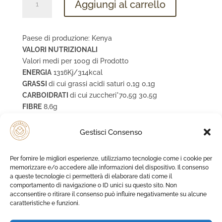
Aggiungi al carrello
Banana
quantità
Paese di produzione: Kenya
VALORI NUTRIZIONALI
Valori medi per 100g di Prodotto
ENERGIA
1316Kj/314kcal
GRASSI
di cui grassi acidi saturi 0,1g 0,1g
CARBOIDRATI
di cui zuccheri*70,5g 30,5g
FIBRE
8,6g
PROTEINE
3,65g
SALE
**0,002g
Gestisci Consenso
POTASSIO
1510 mg (76%VNR)
contiene naturalmente zuccheri della frutta
Per fornire le migliori esperienze, utilizziamo tecnologie come i cookie per
il contenuto di sale è dovuto esclusivamente al
memorizzare e/o accedere alle informazioni del dispositivo. Il consenso
a queste tecnologie ci permetterà di elaborare dati come il
naturale contenuto di sodio degli ingredienti
comportamento di navigazione o ID unici su questo sito. Non
acconsentire o ritirare il consenso può influire negativamente su alcune
caratteristiche e funzioni.