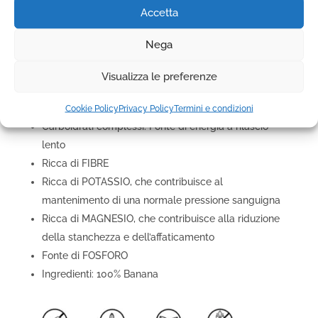
Accetta
Ricca di potassio: Regola la pressione sanguigna e
sostiene la funzione muscolare
Nega
Vitamina B6: Essenziale per la produzione di
serotonina e la salute del cervello
Visualizza le preferenze
Fibre: Aiuta la digestione e la regolazione dei livelli
di zucchero nel sangue
Cookie Policy
Privacy Policy
Termini e condizioni
Carboidrati complessi: Fonte di energia a rilascio
lento
Ricca di FIBRE
Ricca di POTASSIO, che contribuisce al
mantenimento di una normale pressione sanguigna
Ricca di MAGNESIO, che contribuisce alla riduzione
della stanchezza e dell’affaticamento
Fonte di FOSFORO
Ingredienti: 100% Banana