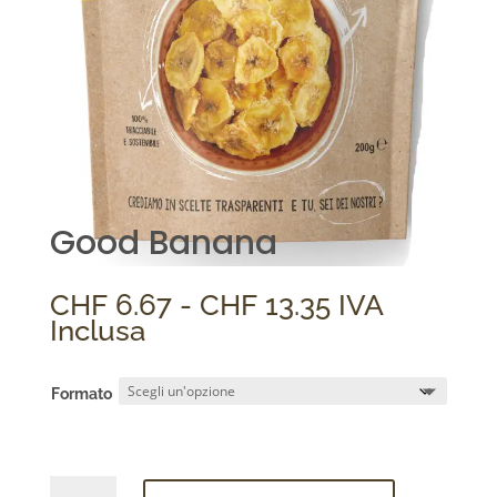
Good Banana
Fascia
CHF
6.67
-
CHF
13.35
IVA
di
Inclusa
prezzo:
da
Formato
CHF 6.67
a
CHF 13.35
Good