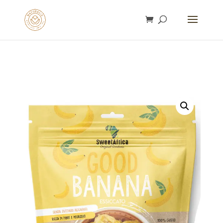
gtag('config', 'AW-16753292932');