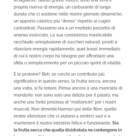
propria riserva di energia, un carburante di lunga
durata che ci sostiene nelle nostre giornate dinamiche,
un apporto calorico più “denso” rispetto ai cugini
carboidrati. Passiamo ora a un morbido pezzetto di
ananas essiccato. La sua consistenza masticabile
racchiude un’esplosione di zuccheri naturali, pronti a
rilasciare energia rapidamente, quel boost immediato
di cui il nostro corpo ha bisogno per affrontare una
sfida o semplicemente per un piccolo sprint di vitalità.
E le proteine? Beh, se cerchi un contributo più
significativo in questo senso, la frutta secca, ancora
una volta, si fa notare. Pensa ancora a una manciata di
mandorle: non sono solo una delizia per il palato, ma
anche una fonte preziosa di “mattoncini” per i nostri
muscoli. Non dimentichiamoci poi delle fibre, quelle
eroine silenziose che ci aiutano a sentirci sazi e a
mantenere il nostro intestino felice e funzionante.
Sia
la frutta secca che quella disidratata ne contengono in