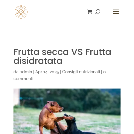
gtag('config', 'AW-16753292932');
Frutta secca VS Frutta
disidratata
da
admin
|
Apr 14, 2025
|
Consigli nutrizionali
|
0
commenti