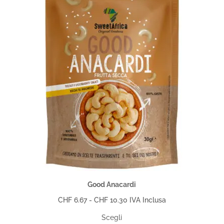
Good Anacardi
Fascia
CHF
6.67
-
CHF
10.30
IVA Inclusa
di
Scegli
prezzo: