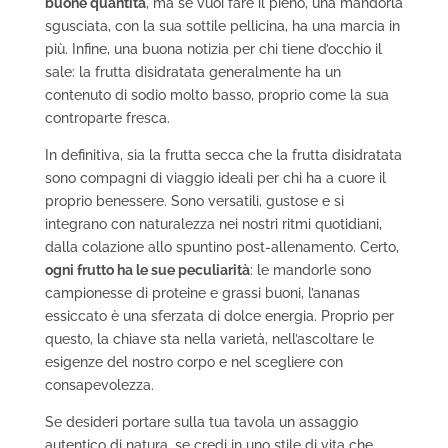
buone quantità
, ma se vuoi fare il pieno, una mandorla
sgusciata, con la sua sottile pellicina, ha una marcia in
più. Infine, una buona notizia per chi tiene d’occhio il
sale: la frutta disidratata generalmente ha un
contenuto di sodio molto basso, proprio come la sua
controparte fresca.
In definitiva, sia la frutta secca che la frutta disidratata
sono compagni di viaggio ideali per chi ha a cuore il
proprio benessere. Sono versatili, gustose e si
integrano con naturalezza nei nostri ritmi quotidiani,
dalla colazione allo spuntino post-allenamento. Certo,
ogni frutto ha le sue peculiarità
: le mandorle sono
campionesse di proteine e grassi buoni, l’ananas
essiccato è una sferzata di dolce energia. Proprio per
questo, la chiave sta nella varietà, nell’ascoltare le
esigenze del nostro corpo e nel scegliere con
consapevolezza.
Se desideri portare sulla tua tavola un assaggio
autentico di natura, se credi in uno stile di vita che