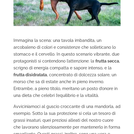
Immagina la scena: una tavola imbandita, un
arcobaleno di colori e consistenze che solleticano lo
stomaco e il cervello. In questo scenario vibrante, due
protagonisti si contendono l’attenzione: la
frutta secca
,
scrigno di energia compatta e sapore intenso, e la
frutta disidratata
, concentrato di dolcezza solare, un
morso che sa di estate anche in pieno inverno.
Entrambe, a pieno titolo, meritano un posto d’onore in
una dieta che celebri l’equilibrio e la vitalità.
Avviciniamoci al guscio croccante di una mandorla, ad
esempio. Sotto la sua protezione si cela un tesoro di
grassi insaturi, quei preziosi alleati del nostro cuore
che lavorano silenziosamente per mantenerlo in forma
smagliante. Questi grassi, inoltre, sono una vera e