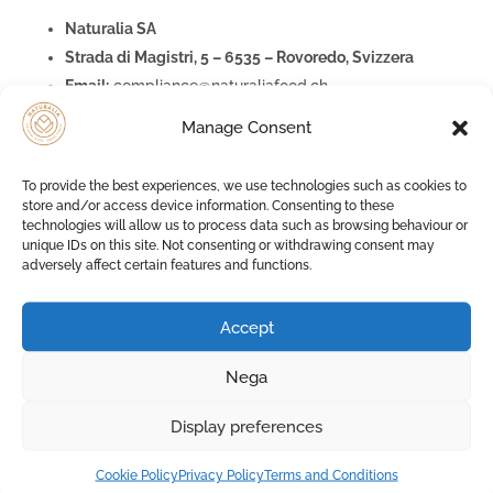
Naturalia SA
Strada di Magistri, 5 – 6535 – Rovoredo, Svizzera
Email:
compliance@naturaliafood.ch
Manage Consent
Modalità di Reso
Il prodotto dovrà essere restituito,
a
nostre spese
se danneggiato o avariato, nel suo
To provide the best experiences, we use technologies such as cookies to
imballo originale e nelle stesse condizioni in cui lo hai
store and/or access device information. Consenting to these
ricevuto, entro 15 giorni lavorativi dalla data in cui ci
technologies will allow us to process data such as browsing behaviour or
hai comunicato la tua decisione di recedere dal
unique IDs on this site. Not consenting or withdrawing consent may
contratto.
adversely affect certain features and functions.
Rimborso
Provvederemo a rimborsarti l’intero importo
Accept
pagato, comprese le spese di consegna (ad eccezione
dei costi supplementari derivanti dalla tua scelta di un
Nega
tipo di consegna diverso dal tipo meno costoso di
consegna standard offerto da noi), entro 14 giorni dal
Display preferences
giorno in cui siamo venuti a conoscenza della tua
decisione di recedere dal contratto. Effettueremo il
Cookie Policy
Privacy Policy
Terms and Conditions
rimborso utilizzando lo stesso metodo di pagamento